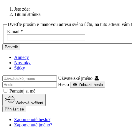
Jste zde:
Titulní stránka
Uveďte prosím e-mailovou adresu svého účtu, na tuto adresu vám b
E-mail
*
Potvrdit
Annecy
Novinky
Štítky
Uživatelské jméno
Heslo
Zobrazit heslo
Pamatuj si mě
Webové ověření
Přihlásit se
Zapomenuté heslo?
Zapomenuté jméno?