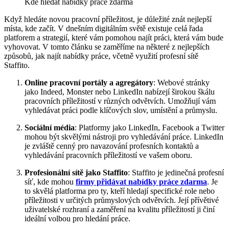
Kde hledat nabídky práce zdarma
Když hledáte novou pracovní příležitost, je důležité znát nejlepší
místa, kde začít. V dnešním digitálním světě existuje celá řada
platforem a strategií, které vám pomohou najít práci, která vám bude
vyhovovat. V tomto článku se zaměříme na některé z nejlepších
způsobů, jak najít nabídky práce, včetně využití profesní sítě
Staffito.
Online pracovní portály a agregátory
: Webové stránky
jako Indeed, Monster nebo LinkedIn nabízejí širokou škálu
pracovních příležitostí v různých odvětvích. Umožňují vám
vyhledávat práci podle klíčových slov, umístění a průmyslu.
Sociální média
: Platformy jako LinkedIn, Facebook a Twitter
mohou být skvělými nástroji pro vyhledávání práce. LinkedIn
je zvláště cenný pro navazování profesních kontaktů a
vyhledávání pracovních příležitostí ve vašem oboru.
Profesionální sítě jako Staffito
: Staffito je jedinečná profesní
síť, kde mohou
firmy přidávat nabídky práce zdarma
. Je
to skvělá platforma pro ty, kteří hledají specifické role nebo
příležitosti v určitých průmyslových odvětvích. Její přívětivé
uživatelské rozhraní a zaměření na kvalitu příležitostí ji činí
ideální volbou pro hledání práce.