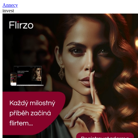
Annecy
invest