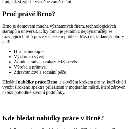
tipů, jak si zajistit vysněné zaměstnání.
Proč právě Brno?
Brno je domovem mnoha významných firem, technologických
startupů a univerzit. Díky tomu je jedním z nejdynamičtěji se
rozvíjejících trhů práce v České republice. Mezi nejžádanější obory
patří:
IT a technologie
Výzkum a vývoj
Administrativa a zákaznický servis
Výroba a průmysl
Zdravotnictví a sociální péče
Hledání
nabídky práce Brno
je skvělým krokem pro ty, kteří chtějí
využít širokého spektra příležitostí v moderním městě, které zároveň
nabízí pohodlné životní podmínky.
Kde hledat nabídky práce v Brně?