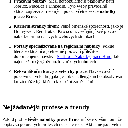
Pracovní portály
: Mezi nejpopulárnější platformy patří
Jobs.cz, Prace.cz a LinkedIn. Tyto weby pravidelně
aktualizují seznam volných pozic, včetně sekce
nabídky
práce Brno
.
Kariérní stránky firem
: Velké brněnské společnosti, jako je
Honeywell, Red Hat, či Kiwi.com, zveřejňují své pracovní
nabídky přímo na svých webových stránkách.
Portály specializované na regionální nabídky
: Pokud
hledáte aktuální a přehledné pracovní příležitosti,
doporučujeme navštívit
Staffito – Nabídky práce Brno
, kde
najdete široký výběr pozic v různých oborech.
Rekvalifikační kurzy a veletrhy práce
: Navštěvování
pracovních veletrhů, jako je Job Challenge, nebo absolvování
kurzů může být klíčem k získání zaměstnání.
Nejžádanější profese a trendy
Pokud prohledáváte
nabídky práce Brno
, můžete si všimnout, že
poptávka po určitých profesích neustále roste. Aktuálně jsou velmi