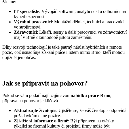
žádané:
IT specialisté
: Vývojáři softwaru, analytici dat a odborníci na
kyberbezpečnost.
Výrobní pracovníci
: Montážní dělníci, technici a pracovníci
ve strojírenství.
Zdravotníci
: Lékaři, sestry a další pracovníci ve zdravotnictví
mají v Brně dlouhodobě jistotu zaměstnání.
Díky rozvoji technologií je také patrný nárůst hybridních a remote
pozic, což usnadňuje získání práce i lidem mimo Brno, kteří mohou
dojíždět jen občas.
Jak se připravit na pohovor?
Pokud se vám podaří najít zajímavou
nabídku práce Brno
,
příprava na pohovor je klíčová.
Aktualizujte životopis
: Ujistěte se, že váš životopis odpovídá
požadavkům dané pozice.
Zjistěte si informace o firmě
: Být připraven na otázky
týkající se firemní kultury či projektů firmy může být