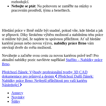
rozhodující.
Nebojte se ptát
: Na pohovoru se zaměřte na otázky o
pracovním prostředí, týmu a benefitech.
Hledání práce v Brně může být snadné, pokud víte, kde hledat a jak
se připravit. Díky širokému výběru možností a stabilnímu trhu práce
si můžete být jistí, že najdete tu správnou příležitost. Ať už hledáte
kariérní posun nebo novou výzvu,
nabídky práce Brno
vám
otevírají dveře do světa možností.
Neváhejte a začněte svou cestu za novou kariérou právě teď! Pro
aktuální nabídky pozic navštivte například
Staffito – Nabídky práce
Brno
.
Předchozí článek: Výhody profesionální tvorby 3D CAD
dokumentace pro průmysl a design
Předchozí
Další článek:
Nabídky práce Brno: Nejlepší příležitosti pro vaši kariéru
Následující
Annecy
Novinky
Štítky