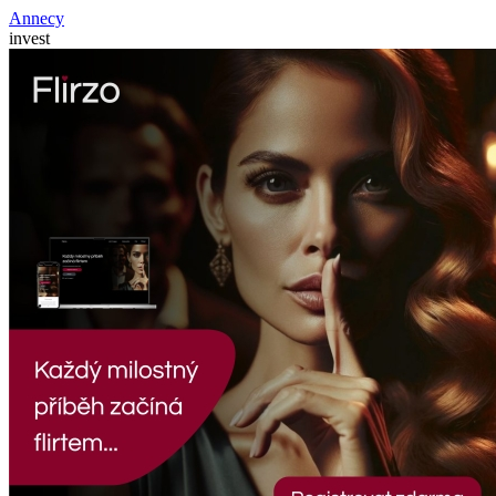
Annecy
invest